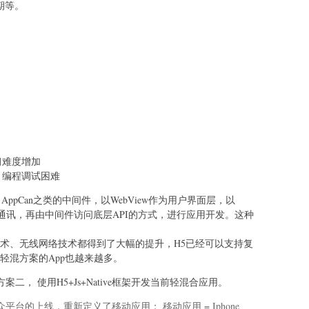
日期等。
学习难度增加
， 编程调试困难
、AppCan之类的中间件，以WebView作为用户界面层，以
中间件通讯，再由中间件访问底层API的方式，进行应用开发。这种
。
技术、无线网络技术都得到了大幅的提升，H5已经可以支持复
轻混方案的App也越来越多。
方案二， 使用H5+Js+Native框架开发当前轻混合应用。
众平台的上线，重新定义了移动应用： 移动应用 = Iphone