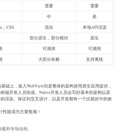
要
需要
需要
中
差
as，CSS
混合
本地API渲染
部分原生，部分模仿
原生
用
可调用
可调用
赖
大部分依赖
支持离线
基础上，嵌入WebView但是整体的架构使用原生应用提供，
eb前端开发人员组成。Native开发人员会写好基本的架构以及
部分的渲染。保证到交互设计，以及开发都有一个比较折中的效
。
b的运行性能成为主要瓶颈！
。
页加载和专场动画。