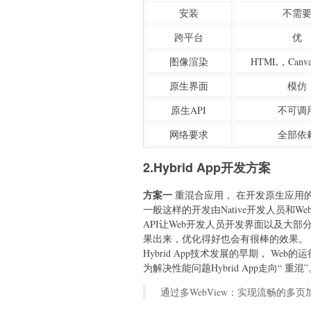
安装
不需
跨平台
优
图像渲染
HTML，Canv
原生界面
模仿
原生API
不可调
网络要求
全部依
2.Hybrid App开发方案
方案一
重混合应用， 在开发原生应用的
一般这样的开发由Native开发人员和W
API让Web开发人员开发界面以及大
果出来，优化得好也会有很棒的效果
Hybrid App技术发展的早期， We
为解决性能问题Hybrid App走向“ 重混”
通过多WebView：实现流畅的多