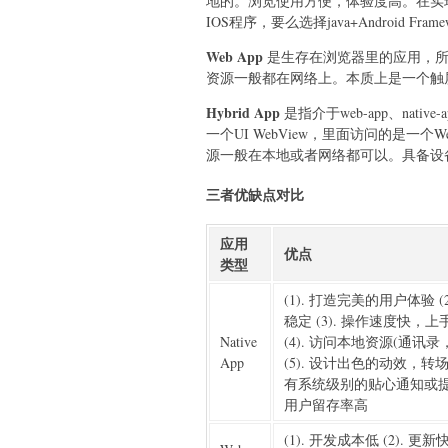
地的。浏览使用方便，体验度高。在实现上要么使用Ob
IOS程序，要么选择java+Android F
Web App
是生存在浏览器里的应用，所
资源一般都在网络上。本质上是一个触
Hybrid App
是指介于web-app、nativ
一个UI WebView，里面访问的是一
源一般在本地或者网络都可以。具备设
三者优缺点对比
应用
优点
类型
(1). 打造完美的用户体验 (2
稳定 (3). 操作速度快，
Native
(4). 访问本地资源(通讯录
App
(5). 设计出色的动效，转场 (
有系统级别的贴心通知或提醒
用户留存率高
(1). 开发成本低 (2). 更新快 