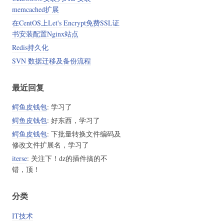
memcached扩展
在CentOS上Let's Encrypt免费SSL证
书安装配置Nginx站点
Redis持久化
SVN 数据迁移及备份流程
最近回复
鳄鱼皮钱包
: 学习了
鳄鱼皮钱包
: 好东西，学习了
鳄鱼皮钱包
: 下批量转换文件编码及
修改文件扩展名，学习了
iterse
: 关注下！dz的插件搞的不
错，顶！
分类
IT技术