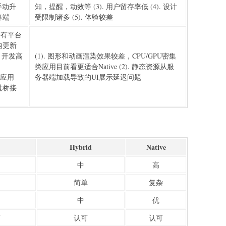
手动升
知，提醒，动效等 (3). 用户留存率低 (4). 设计
终端
受限制诸多 (5). 体验较差
所有平台
用内更新
. 开发高
(1). 图形和动画渲染效果较差，CPU/GPU密集
类应用目前看更适合Native (2). 静态资源从服
开发应用
务器端加载导致的UI展示延迟问题
 通过桥接
Hybrid
Native
中
高
简单
复杂
中
优
可
认可
认可