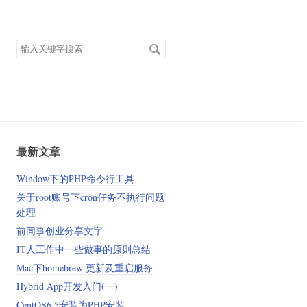
搜
索
关
键
字
最新文章
Window下的PHP命令行工具
关于root账号下cron任务不执行问题
处理
前同事创业分享文字
IT人工作中一些做事的原则总结
Mac下homebrew 更新及重启服务
Hybrid App开发入门(一)
CentOS6.5安装为PHP安装