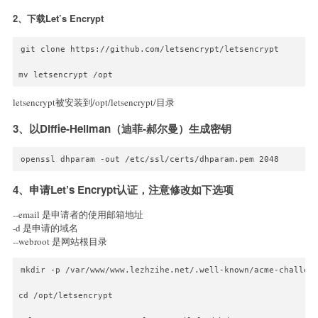
2、下载Let’s Encrypt
git clone https://github.com/letsencrypt/letsencrypt
mv letsencrypt /opt
letsencrypt被安装到/opt/letsencrypt/目录
3、以Diffie-Hellman（迪菲-郝尔曼）生成密钥
openssl dhparam -out /etc/ssl/certs/dhparam.pem 2048
4、申请Let’s Encrypt认证，注意修改如下选项
--email 是申请者的使用邮箱地址
-d 是申请的域名
--webroot 是网站根目录
mkdir -p /var/www/www.lezhzihe.net/.well-known/acme-challen
cd /opt/letsencrypt