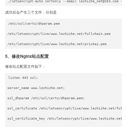
./letsencrypt-auto certonly --email lezhizhe_net@163.com -d 
成功后会产生三个文件，分别是
/etc/ssl/certs/dhparam.pem
/etc/letsencrypt/live/www.lezhizhe.net/fullchain.pem
/etc/letsencrypt/live/www.lezhizhe.net/privkey.pem
5、修改Nginx站点配置
修改站点配置文件如下：
listen 443 ssl;
server_name www.lezhizhe.net;
ssl_dhparam /etc/ssl/certs/dhparam.pem;
ssl_certificate /etc/letsencrypt/live/www.lezhizhe.net/fullc
ssl_certificate_key /etc/letsencrypt/live/www.lezhizhe.net/p