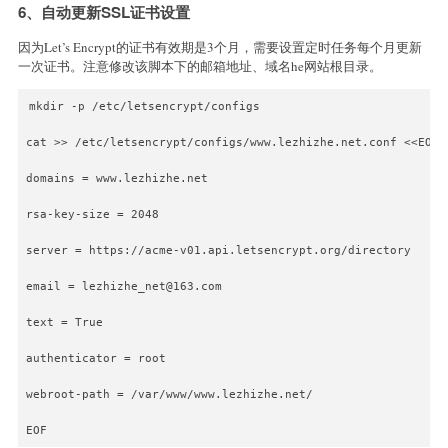
6、自动更新SSL证书设置
因为Let’s Encrypt的证书有效期是3个月，需要设置定时任务每个月更新
一次证书。注意修改该脚本下的邮箱地址、域名he网站根目录。
mkdir -p /etc/letsencrypt/configs
cat >> /etc/letsencrypt/configs/www.lezhizhe.net.conf <<EOF
domains = www.lezhizhe.net
rsa-key-size = 2048
server = https://acme-v01.api.letsencrypt.org/directory
email = lezhizhe_net@163.com
text = True
authenticator = root
webroot-path = /var/www/www.lezhizhe.net/
EOF