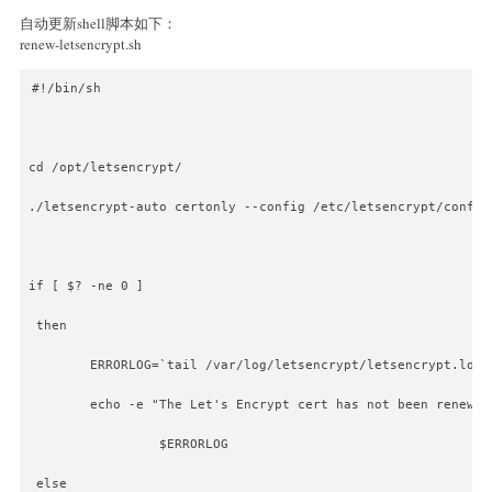
自动更新shell脚本如下：
renew-letsencrypt.sh
#!/bin/sh
cd /opt/letsencrypt/
./letsencrypt-auto certonly --config /etc/letsencrypt/config
if [ $? -ne 0 ]
 then
        ERRORLOG=`tail /var/log/letsencrypt/letsencrypt.log`
        echo -e "The Let's Encrypt cert has not been renewed
                 $ERRORLOG
 else