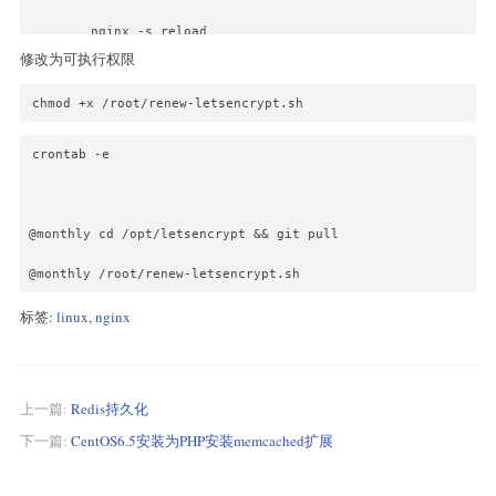
        nginx -s reload
修改为可执行权限
fi
chmod +x /root/renew-letsencrypt.sh
exit 0
crontab -e
@monthly cd /opt/letsencrypt && git pull
@monthly /root/renew-letsencrypt.sh
标签:
linux
,
nginx
上一篇:
Redis持久化
下一篇:
CentOS6.5安装为PHP安装memcached扩展