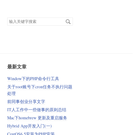
搜
索
关
键
字
最新文章
Window下的PHP命令行工具
关于root账号下cron任务不执行问题
处理
前同事创业分享文字
IT人工作中一些做事的原则总结
Mac下homebrew 更新及重启服务
Hybrid App开发入门(一)
CentOS6.5安装为PHP安装