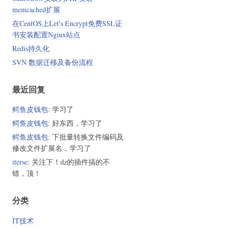
memcached扩展
在CentOS上Let's Encrypt免费SSL证
书安装配置Nginx站点
Redis持久化
SVN 数据迁移及备份流程
最近回复
鳄鱼皮钱包
: 学习了
鳄鱼皮钱包
: 好东西，学习了
鳄鱼皮钱包
: 下批量转换文件编码及
修改文件扩展名，学习了
iterse
: 关注下！dz的插件搞的不
错，顶！
分类
IT技术