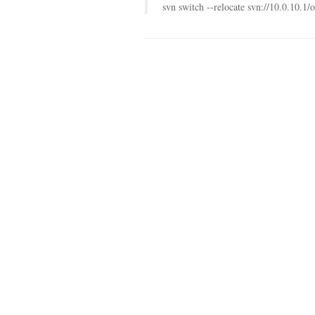
svn switch --relocate svn://10.0.10.1/